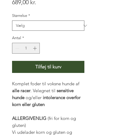
Pris
689,00 kr.
Størrelse
*
Antal
*
Tilføj til kurv
Komplet foder til voksne hunde af
alle racer
. Velegnet til
sensitive
hunde
og/eller
intolerance overfor
korn eller gluten
ALLERGIVENLIG
(fri for korn og
gluten)
Vi udelader korn og gluten og