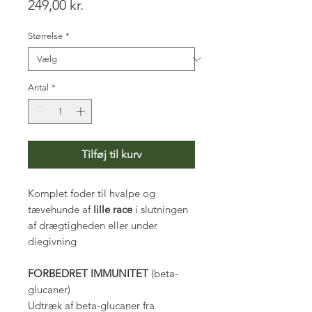
Pris
249,00 kr.
Størrelse
*
Antal
*
Tilføj til kurv
Komplet foder til hvalpe og
tævehunde af
lille race
i slutningen
af drægtigheden eller under
diegivning
FORBEDRET IMMUNITET
(beta-
glucaner)
Udtræk af beta-glucaner fra