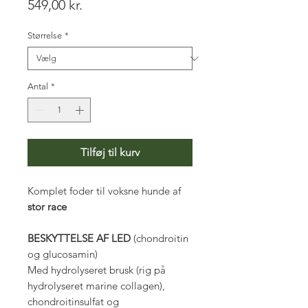
Pris
549,00 kr.
Størrelse
*
Antal
*
Tilføj til kurv
Komplet foder til voksne hunde af
stor race
BESKYTTELSE AF LED
(chondroitin
og glucosamin)
Med hydrolyseret brusk (rig på
hydrolyseret marine collagen),
chondroitinsulfat og