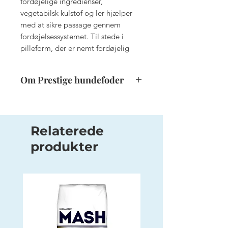
fordøjelige ingredienser,
vegetabilsk kulstof og ler hjælper
med at sikre passage gennem
fordøjelsessystemet. Til stede i
pilleform, der er nemt fordøjelig
Om Prestige hundefoder
Hver PRESTIGE formel er udviklet
for at give din hund en optimal
diæt, der er nærende, perfekt
Relaterede
afbalanceret og meget
produkter
velsmagende. PRESTIGE leverer
alt, hvad din hund har brug for
uanset fysiologisk stadie eller
tilstand og sikrer et lækket måltid
hver gang.
Opskrifterne er udviklet uden