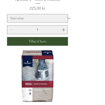
Pris
225,00 kr.
Tilføj til kurv