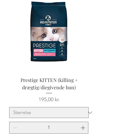
Prestige KITTEN (killing +
drægtig/diegivende hun)
Pris
195,00 kr.