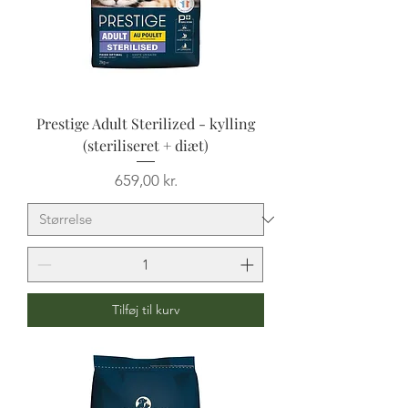
Prestige Adult Sterilized - kylling
(steriliseret + diæt)
Pris
659,00 kr.
Tilføj til kurv