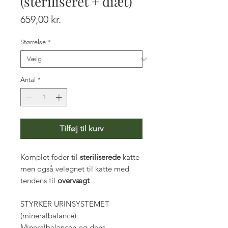
(steriliseret + diæt)
Pris
659,00 kr.
Størrelse
*
Antal
*
Tilføj til kurv
Komplet foder til
steriliserede
katte
men også velegnet til katte med
tendens til
overvægt
STYRKER URINSYSTEMET
(mineralbalance)
Mineralbalancen og dens