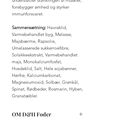
understøtter udviklingen af muskler,
forebygger ømhed og styrker
immunforsvaret.
Sammensætning:
Havreklid,
Varmebehandlet byg, Melasse,
Majsbærme, Rapsolie,
Umelasserede sukkerroefibre,
Solsikkeekstrakt, Varmebehandlet
majs, Monokalciumfosfat,
Hvedeklid, Salt, Hele sojabønner,
Hørfrø, Kalciumkarbonat,
Magnesiumoxid, Solbær, Grønkål,
Spinat, Rødbeder, Rosmarin, Hyben,
Granatæbler.
OM D&H Foder
Foderet indeholder også QLC-
antioxidanter (Quality Life Care),