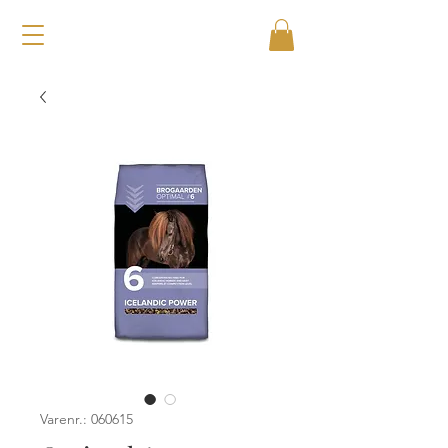
Varenr.: 060615