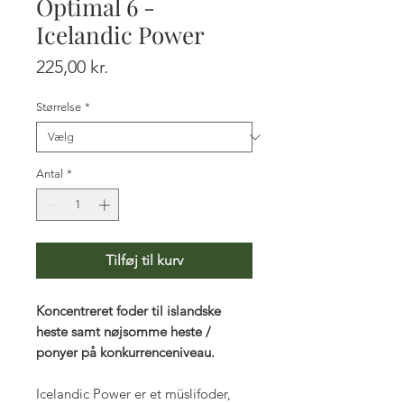
Optimal 6 -
Icelandic Power
Pris
225,00 kr.
Størrelse
*
Antal
*
Tilføj til kurv
Koncentreret foder til islandske
heste samt nøjsomme heste /
ponyer på konkurrenceniveau.
Icelandic Power er et müslifoder,