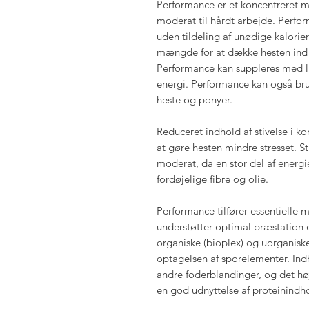
Performance er et koncentreret mü
moderat til hårdt arbejde. Perfo
uden tildeling af unødige kalorier,
mængde for at dække hesten ind 
Performance kan suppleres med lu
energi. Performance kan også bru
heste og ponyer.
Reduceret indhold af stivelse i k
at gøre hesten mindre stresset. St
moderat, da en stor del af energ
fordøjelige fibre og olie.
Performance tilfører essentielle 
understøtter optimal præstation
organiske (bioplex) og uorganisk
optagelsen af sporelementer. Indho
andre foderblandinger, og det høj
en god udnyttelse af proteinindh