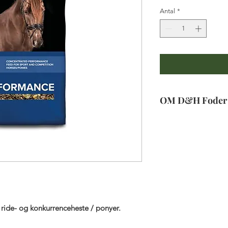
Antal
*
OM D&H Foder
Foderet indeholde
oligosakkarid (MOS)
tarmmiljø samt QLC
Care), som er en u
Dodson & Horrell b
antioxidanter, udvu
antioxidanter. Indh
urter er med til a
 ride- og konkurrenceheste / ponyer.
fremme ædelysten