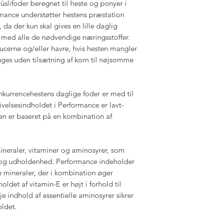
slifoder beregnet til heste og ponyer i
rmance understøtter hestens præstation
 da der kun skal gives en lille daglig
med alle de nødvendige næringsstoffer.
cerne og/eller havre, hvis hesten mangler
ges uden tilsætning af korn til nøjsomme
onkurrencehestens daglige foder er med til
ivelsesindholdet i Performance er lavt-
ien er baseret på en kombination af
mineraler, vitaminer og aminosyrer, som
 og udholdenhed. Performance indeholder
e mineraler, der i kombination øger
ldet af vitamin-E er højt i forhold til
e indhold af essentielle aminosyrer sikrer
oldet.