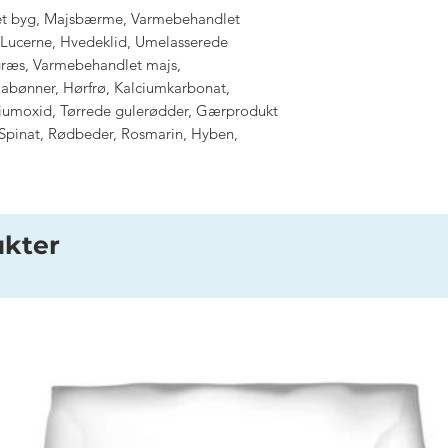
t byg, Majsbærme, Varmebehandlet
, Lucerne, Hvedeklid, Umelasserede
t græs, Varmebehandlet majs,
abønner, Hørfrø, Kalciumkarbonat,
iumoxid, Tørrede gulerødder, Gærprodukt
, Spinat, Rødbeder, Rosmarin, Hyben,
ukter